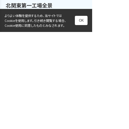
北関東第一工場全景
よりよい体験を提供するため、当サイトでは
Cookieを使用します。引き続き閲覧する場合、
OK
Cookie使用に同意したものとみなされます。
北関東新棟第一工場全景
沿革