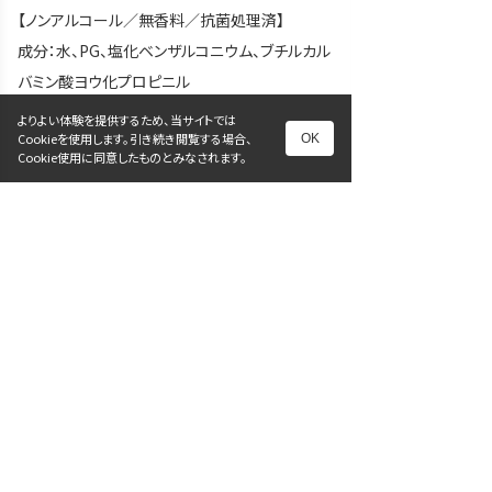
【ノンアルコール／無香料／抗菌処理済】
成分：水、PG、塩化ベンザルコニウム、ブチルカル
バミン酸ヨウ化プロピニル
※Pureシリーズは商品ごとに異なる色のデザイ
よりよい体験を提供するため、当サイトでは
Cookieを使用します。引き続き閲覧する場合、
OK
ンを採用し、現場で識別しやすくなりました。
Cookie使用に同意したものとみなされます。
前へ
次へ
一覧に戻る