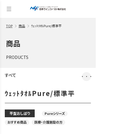
TOP
商品
ｳｪｯﾄﾀｵﾙPure/標準平
商品
PRODUCTS
すべて
・・・
ｳｪｯﾄﾀｵﾙPure/標準平
平型おしぼり
Pureシリーズ
おすすめ商品
医療・介護施設の方