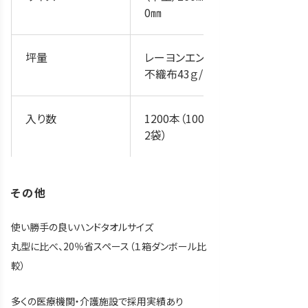
0㎜
坪量
レーヨンエンボス
不織布43ｇ/㎡
入り数
1200本（100本×1
2袋）
その他
使い勝手の良いハンドタオルサイズ
丸型に比べ、20％省スペース（１箱ダンボール比
較）
多くの医療機関・介護施設で採用実績あり