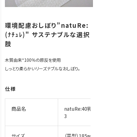
環境配慮おしぼり”natuRe:
(ﾅﾁｭﾚ)" サステナブルな選択
肢
木質由来*100％の原反を使用
しっとり柔らかいリーズナブルなおしぼり。
仕様
商品名
natuRe:40乳白平2
3
サイズ
（平型）185㎜×23