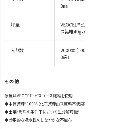
0㎜
坪量
VEOCEL™ビスコー
ス繊維40g/㎡
入り数
2000本（100本×2
0袋）
その他
原反はVEOCEL™ビスコース繊維を使用
◆木質資源*100％（化石資源由来原料不使用）
◆土壌・海洋の条件下において生分解可能*
◆効果的な吸水性のしなやかな不織布