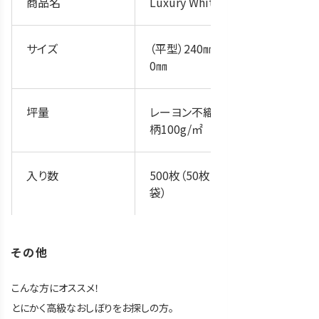
商品名
Luxury White
サイズ
（平型）240㎜×26
0㎜
坪量
レーヨン不織布Ｌ
柄100g/㎡
入り数
500枚（50枚×10
袋）
その他
こんな方にオススメ！
とにかく高級なおしぼりをお探しの方。