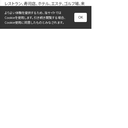
レストラン、寿司店、ホテル、エステ、ゴルフ場、来
客用など
よりよい体験を提供するため、当サイトでは
Cookieを使用します。引き続き閲覧する場合、
OK
Cookie使用に同意したものとみなされます。
前へ
次へ
一覧に戻る
お知らせ
プライバシーポリシー