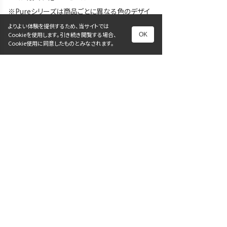
※Pureシリーズは商品ごとに異なる色のデザイ
ンを採用し、現場で識別しやすくなりました。
よりよい体験を提供するため、当サイトでは
Cookieを使用します。引き続き閲覧する場合、
OK
Cookie使用に同意したものとみなされます。
前へ
次へ
一覧に戻る