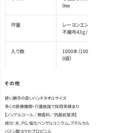
0㎜
坪量
レーヨンエンボス
不織布43ｇ/㎡
入り数
1000本（100本×1
0袋）
その他
使い勝手の良いハンドタオルサイズ
多くの医療機関・介護施設で採用実績あり
【ノンアルコール／無香料／抗菌処理済】
成分：水、PG、塩化ベンザルコニウム、ブチルカル
バミン酸ヨウ化プロピニル